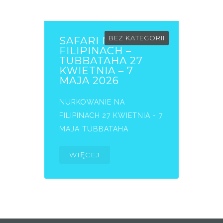
BEZ KATEGORII
SAFARI NA
FILIPINACH –
TUBBATAHA 27
KWIETNIA – 7
MAJA 2026
NURKOWANIE NA
FILIPINACH 27 KWIETNIA - 7
MAJA TUBBATAHA
WIĘCEJ