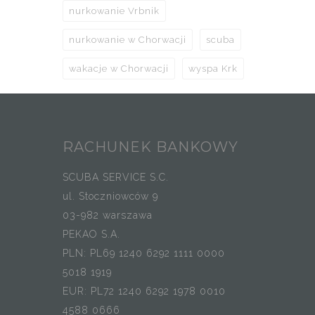
nurkowanie Vrbnik
nurkowanie w Chorwacji
scuba
wakacje w Chorwacji
wyspa Krk
RACHUNEK BANKOWY
SCUBA SERVICE S.C.
ul. Stoczniowców 9
03-982 warszawa
PEKAO S.A.
PLN: PL69 1240 6292 1111 0000
5018 1919
EUR: PL72 1240 6292 1978 0010
4588 0666