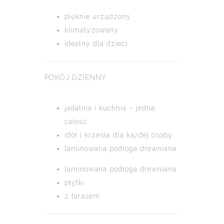
pięknie urządzony
klimatyzowany
idealny dla dzieci
POKÓJ DZIENNY
jadalnia i kuchnia – jedna
całość
stół i krzesła dla każdej osoby
laminowana podłoga drewniana
laminowana podłoga drewniana
płytki
z tarasem