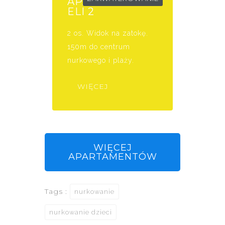
APARTAMENT
ELI 2
2 os. Widok na zatokę.
150m do centrum
nurkowego i plaży.
WIĘCEJ
WIĘCEJ
APARTAMENTÓW
Tags :
nurkowanie
nurkowanie dzieci