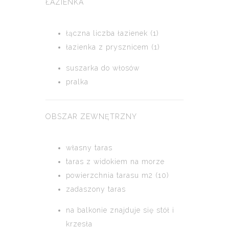
ŁAZIENKA
łączna liczba łazienek (1)
łazienka z prysznicem (1)
suszarka do włosów
pralka
OBSZAR ZEWNĘTRZNY
własny taras
taras z widokiem na morze
powierzchnia tarasu m2 (10)
zadaszony taras
na balkonie znajduje się stół i
krzesła