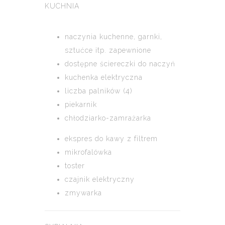
KUCHNIA
naczynia kuchenne, garnki,
sztućce itp. zapewnione
dostępne ściereczki do naczyń
kuchenka elektryczna
liczba palników (4)
piekarnik
chłodziarko-zamrażarka
ekspres do kawy z filtrem
mikrofalówka
toster
czajnik elektryczny
zmywarka